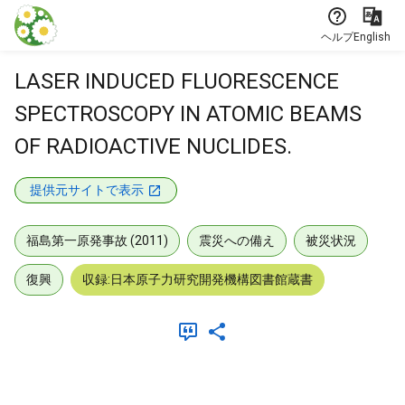
本文に飛ぶ
ヘルプ
English
LASER INDUCED FLUORESCENCE
SPECTROSCOPY IN ATOMIC BEAMS
OF RADIOACTIVE NUCLIDES.
提供元サイトで表示
福島第一原発事故 (2011)
震災への備え
被災状況
復興
収録:日本原子力研究開発機構図書館蔵書