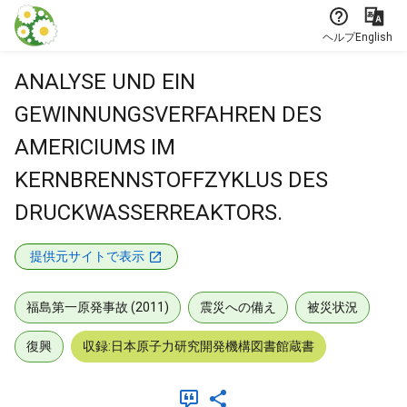
本文に飛ぶ
ヘルプ
English
ANALYSE UND EIN
GEWINNUNGSVERFAHREN DES
AMERICIUMS IM
KERNBRENNSTOFFZYKLUS DES
DRUCKWASSERREAKTORS.
提供元サイトで表示
福島第一原発事故 (2011)
震災への備え
被災状況
復興
収録:日本原子力研究開発機構図書館蔵書