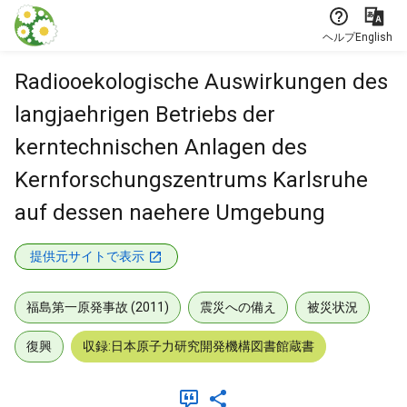
本文に飛ぶ
ヘルプ
English
Radiooekologische Auswirkungen des
langjaehrigen Betriebs der
kerntechnischen Anlagen des
Kernforschungszentrums Karlsruhe
auf dessen naehere Umgebung
提供元サイトで表示
福島第一原発事故 (2011)
震災への備え
被災状況
復興
収録:日本原子力研究開発機構図書館蔵書