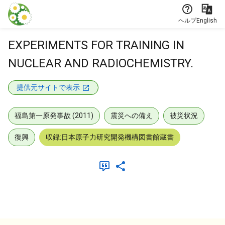
本文に飛ぶ
ヘルプ
English
EXPERIMENTS FOR TRAINING IN
NUCLEAR AND RADIOCHEMISTRY.
提供元サイトで表示
福島第一原発事故 (2011)
震災への備え
被災状況
復興
収録:日本原子力研究開発機構図書館蔵書
メタデータ