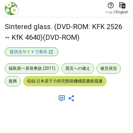
本文に飛ぶ
ヘルプ
English
Sintered glass. (DVD-ROM: KFK 2526
~ KfK 4640)(DVD-ROM)
提供元サイトで表示
福島第一原発事故 (2011)
震災への備え
被災状況
復興
収録:日本原子力研究開発機構図書館蔵書
メタデータ