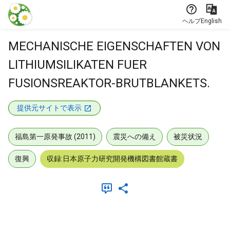
本文に飛ぶ
ヘルプ
English
MECHANISCHE EIGENSCHAFTEN VON
LITHIUMSILIKATEN FUER
FUSIONSREAKTOR-BRUTBLANKETS.
提供元サイトで表示
福島第一原発事故 (2011)
震災への備え
被災状況
復興
収録:日本原子力研究開発機構図書館蔵書