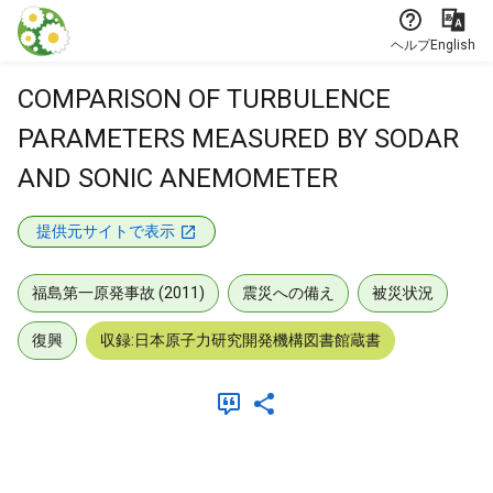
本文に飛ぶ
ヘルプ
English
COMPARISON OF TURBULENCE
PARAMETERS MEASURED BY SODAR
AND SONIC ANEMOMETER
提供元サイトで表示
福島第一原発事故 (2011)
震災への備え
被災状況
復興
収録:日本原子力研究開発機構図書館蔵書