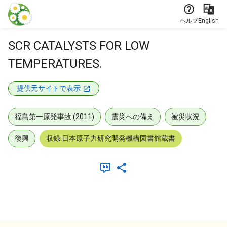
本文に飛ぶ
ヘルプ
English
SCR CATALYSTS FOR LOW
TEMPERATURES.
提供元サイトで表示
福島第一原発事故 (2011)
震災への備え
被災状況
復興
収録:日本原子力研究開発機構図書館蔵書
メタデータ