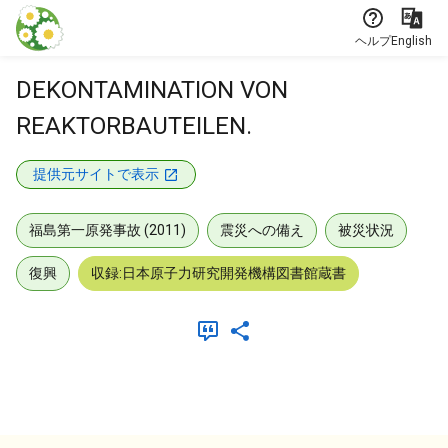
本文に飛ぶ
ヘルプ
English
DEKONTAMINATION VON
REAKTORBAUTEILEN.
提供元サイトで表示
福島第一原発事故 (2011)
震災への備え
被災状況
復興
収録:日本原子力研究開発機構図書館蔵書
メタデータ