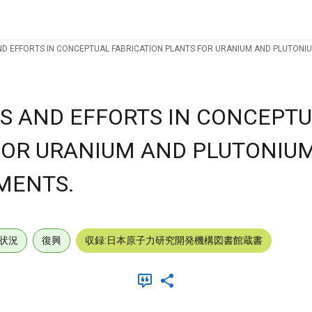
 EFFORTS IN CONCEPTUAL FABRICATION PLANTS FOR URANIUM AND PLUTONIU
S AND EFFORTS IN CONCEPT
FOR URANIUM AND PLUTONIU
MENTS.
状況
復興
収録:日本原子力研究開発機構図書館蔵書