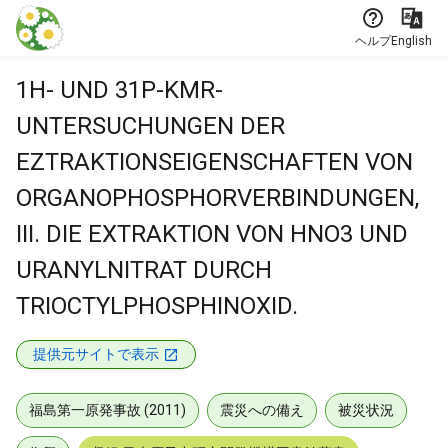
本文に飛ぶ
ヘルプ
English
1H- UND 31P-KMR-
UNTERSUCHUNGEN DER
EZTRAKTIONSEIGENSCHAFTEN VON
ORGANOPHOSPHORVERBINDUNGEN,
III. DIE EXTRAKTION VON HNO3 UND
URANYLNITRAT DURCH
TRIOCTYLPHOSPHINOXID.
提供元サイトで表示
福島第一原発事故 (2011)
震災への備え
被災状況