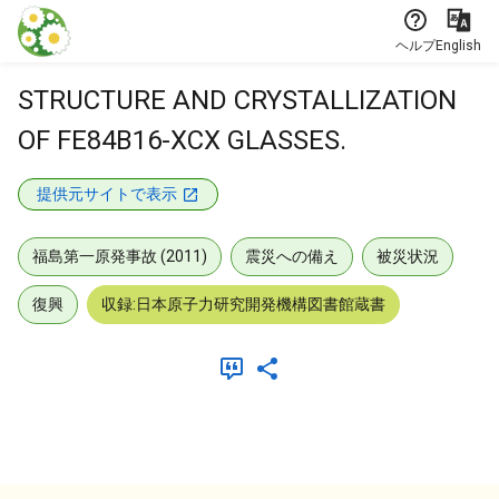
本文に飛ぶ
ヘルプ
English
STRUCTURE AND CRYSTALLIZATION
OF FE84B16-XCX GLASSES.
提供元サイトで表示
福島第一原発事故 (2011)
震災への備え
被災状況
復興
収録:日本原子力研究開発機構図書館蔵書
メタデータ