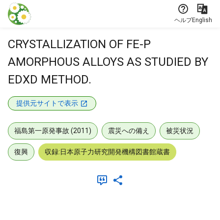
本文に飛ぶ
ヘルプ
English
CRYSTALLIZATION OF FE-P
AMORPHOUS ALLOYS AS STUDIED BY
EDXD METHOD.
提供元サイトで表示
福島第一原発事故 (2011)
震災への備え
被災状況
復興
収録:日本原子力研究開発機構図書館蔵書