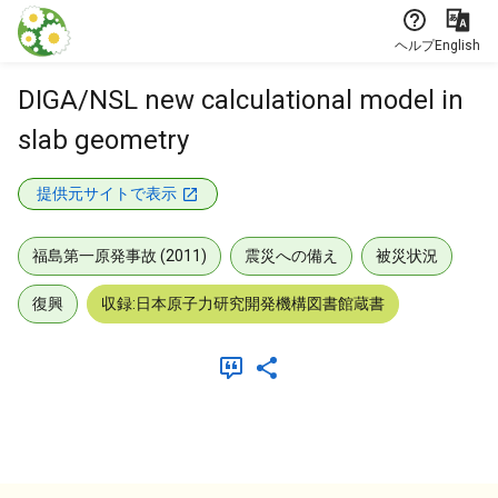
本文に飛ぶ
ヘルプ
English
DIGA/NSL new calculational model in
slab geometry
提供元サイトで表示
福島第一原発事故 (2011)
震災への備え
被災状況
復興
収録:日本原子力研究開発機構図書館蔵書
メタデータ