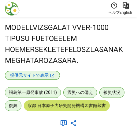
本文に飛ぶ
ヘルプ
English
MODELLVIZSGALAT VVER-1000
TIPUSU FUETOEELEM
HOEMERSEKLETEFELOSZLASANAK
MEGHATAROZASARA.
提供元サイトで表示
福島第一原発事故 (2011)
震災への備え
被災状況
復興
収録:日本原子力研究開発機構図書館蔵書