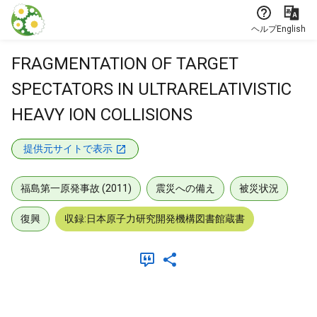
本文に飛ぶ
ヘルプ
English
FRAGMENTATION OF TARGET
SPECTATORS IN ULTRARELATIVISTIC
HEAVY ION COLLISIONS
提供元サイトで表示
福島第一原発事故 (2011)
震災への備え
被災状況
復興
収録:日本原子力研究開発機構図書館蔵書