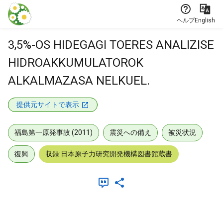
本文に飛ぶ
ヘルプ
English
3,5%-OS HIDEGAGI TOERES ANALIZISE
HIDROAKKUMULATOROK
ALKALMAZASA NELKUEL.
提供元サイトで表示
福島第一原発事故 (2011)
震災への備え
被災状況
復興
収録:日本原子力研究開発機構図書館蔵書