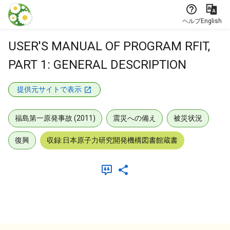
本文に飛ぶ
ヘルプ
English
USER'S MANUAL OF PROGRAM RFIT,
PART 1: GENERAL DESCRIPTION
提供元サイトで表示
福島第一原発事故 (2011)
震災への備え
被災状況
復興
収録:日本原子力研究開発機構図書館蔵書
メタデータ