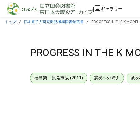
本文に飛ぶ
ギャラリー
トップ
日本原子力研究開発機構図書館蔵書
PROGRESS IN THE K-MODE
PROGRESS IN THE K-
福島第一原発事故 (2011)
震災への備え
被災
メタデータ