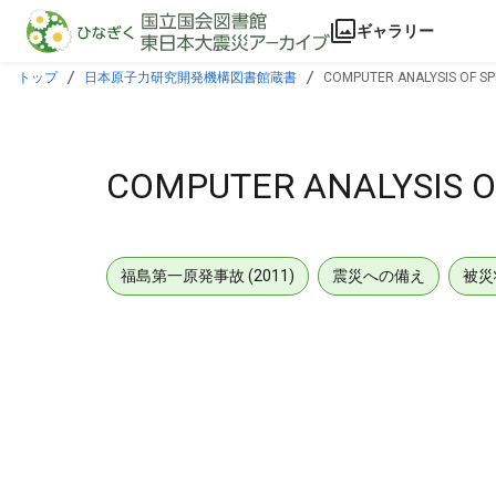
本文に飛ぶ
ギャラリー
トップ
日本原子力研究開発機構図書館蔵書
COMPUTER ANALYSIS OF S
COMPUTER ANALYSIS O
福島第一原発事故 (2011)
震災への備え
被災
メタデータ