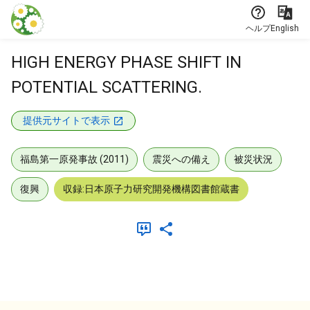
本文に飛ぶ
ヘルプ
English
HIGH ENERGY PHASE SHIFT IN
POTENTIAL SCATTERING.
提供元サイトで表示
福島第一原発事故 (2011)
震災への備え
被災状況
復興
収録:日本原子力研究開発機構図書館蔵書
メタデータ