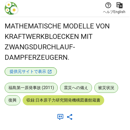
本文に飛ぶ
ヘルプ
English
MATHEMATISCHE MODELLE VON
KRAFTWERKBLOECKEN MIT
ZWANGSDURCHLAUF-
DAMPFERZEUGERN.
提供元サイトで表示
福島第一原発事故 (2011)
震災への備え
被災状況
復興
収録:日本原子力研究開発機構図書館蔵書