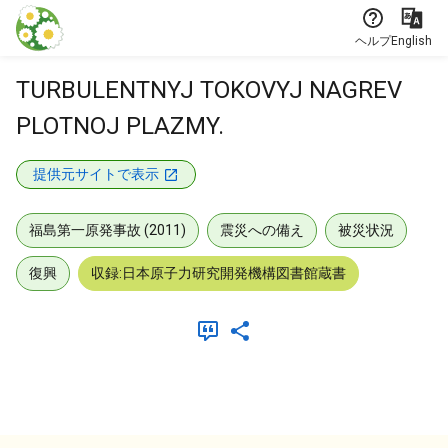
本文に飛ぶ
ヘルプ
English
TURBULENTNYJ TOKOVYJ NAGREV
PLOTNOJ PLAZMY.
提供元サイトで表示
福島第一原発事故 (2011)
震災への備え
被災状況
復興
収録:日本原子力研究開発機構図書館蔵書
メタデータ