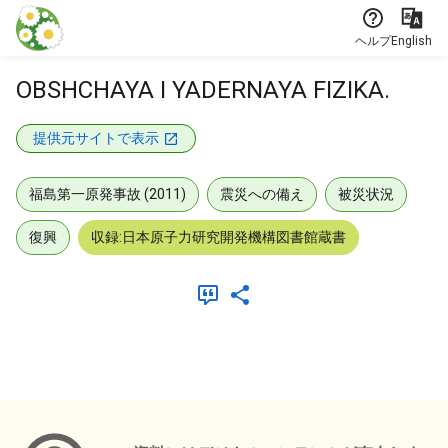
本文に飛ぶ
ヘルプ
English
OBSHCHAYA I YADERNAYA FIZIKA.
提供元サイトで表示
福島第一原発事故 (2011)
震災への備え
被災状況
復興
収録:日本原子力研究開発機構図書館蔵書
メタデータ