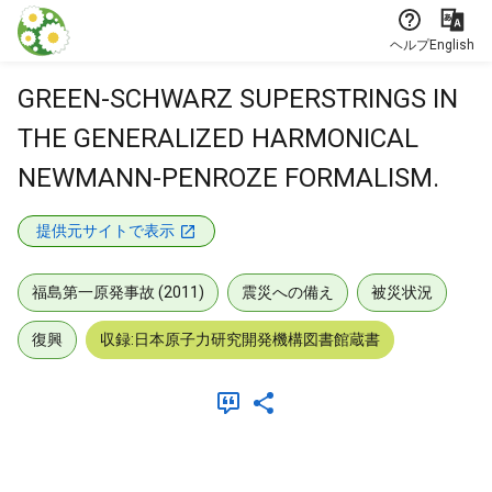
本文に飛ぶ
ヘルプ
English
GREEN-SCHWARZ SUPERSTRINGS IN
THE GENERALIZED HARMONICAL
NEWMANN-PENROZE FORMALISM.
提供元サイトで表示
福島第一原発事故 (2011)
震災への備え
被災状況
復興
収録:日本原子力研究開発機構図書館蔵書