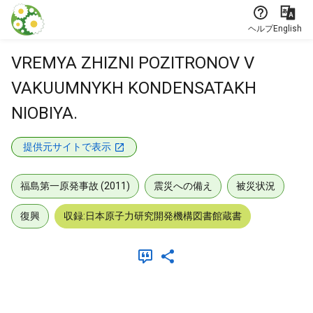
本文に飛ぶ
ヘルプ
English
VREMYA ZHIZNI POZITRONOV V
VAKUUMNYKH KONDENSATAKH
NIOBIYA.
提供元サイトで表示
福島第一原発事故 (2011)
震災への備え
被災状況
復興
収録:日本原子力研究開発機構図書館蔵書