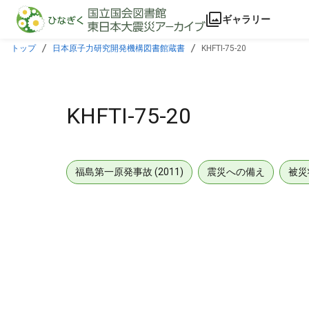
本文に飛ぶ
ギャラリー
トップ
日本原子力研究開発機構図書館蔵書
KHFTI-75-20
KHFTI-75-20
福島第一原発事故 (2011)
震災への備え
被災
メタデータ