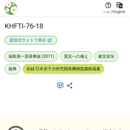
本文に飛ぶ
ヘルプ
English
KHFTI-76-18
提供元サイトで表示
福島第一原発事故 (2011)
震災への備え
被災状況
復興
収録:日本原子力研究開発機構図書館蔵書
メタデータ