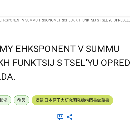
HKSPONENT V SUMMU TRIGONOMETRICHESKIKH FUNKTSIJ S TSEL'YU OPREDEL
MMY EHKSPONENT V SUMMU
H FUNKTSIJ S TSEL'YU OPRE
DA.
状況
復興
収録:日本原子力研究開発機構図書館蔵書