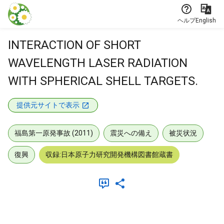
本文に飛ぶ
ヘルプ
English
INTERACTION OF SHORT
WAVELENGTH LASER RADIATION
WITH SPHERICAL SHELL TARGETS.
提供元サイトで表示
福島第一原発事故 (2011)
震災への備え
被災状況
復興
収録:日本原子力研究開発機構図書館蔵書