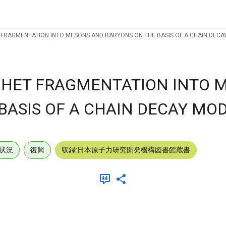
 FRAGMENTATION INTO MESONS AND BARYONS ON THE BASIS OF A CHAIN DECA
 HET FRAGMENTATION INTO 
BASIS OF A CHAIN DECAY MOD
状況
復興
収録:日本原子力研究開発機構図書館蔵書