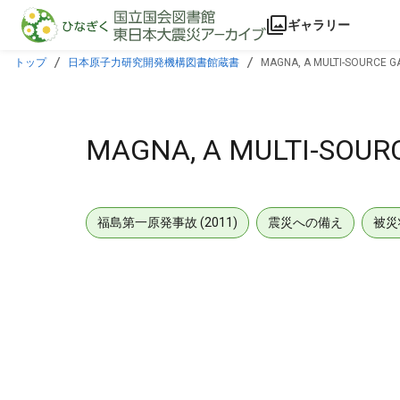
本文に飛ぶ
ギャラリー
トップ
日本原子力研究開発機構図書館蔵書
MAGNA, A MULTI-SOURCE 
MAGNA, A MULTI-SOU
福島第一原発事故 (2011)
震災への備え
被災
メタデータ