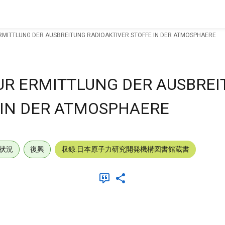
RMITTLUNG DER AUSBREITUNG RADIOAKTIVER STOFFE IN DER ATMOSPHAERE
UR ERMITTLUNG DER AUSBRE
 IN DER ATMOSPHAERE
状況
復興
収録:日本原子力研究開発機構図書館蔵書