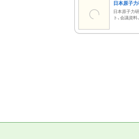
日本原子力
日本原子力研
ト、会議資料、