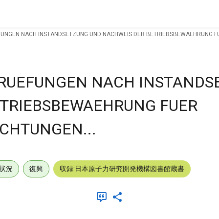
UNGEN NACH INSTANDSETZUNG UND NACHWEIS DER BETRIEBSBEWAEHRUNG FUER
RUEFUNGEN NACH INSTANDS
ETRIEBSBEWAEHRUNG FUER
ICHTUNGEN...
状況
復興
収録:日本原子力研究開発機構図書館蔵書