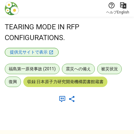
本文に飛ぶ
ヘルプ
English
TEARING MODE IN RFP
CONFIGURATIONS.
提供元サイトで表示
福島第一原発事故 (2011)
震災への備え
被災状況
復興
収録:日本原子力研究開発機構図書館蔵書
メタデータ