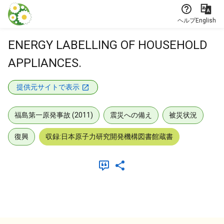
本文に飛ぶ
ヘルプ
English
ENERGY LABELLING OF HOUSEHOLD
APPLIANCES.
提供元サイトで表示
福島第一原発事故 (2011)
震災への備え
被災状況
復興
収録:日本原子力研究開発機構図書館蔵書
メタデータ