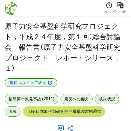
本文に飛ぶ
ヘルプ
English
原子力安全基盤科学研究プロジェク
ト，平成２４年度，第１回：総合討論
会 報告書（原子力安全基盤科学研究
プロジェクト レポートシリーズ，
１）
提供元サイトで表示
福島第一原発事故 (2011)
震災への備え
被災状況
復興
収録:日本原子力研究開発機構図書館蔵書