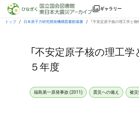
本文に飛ぶ
ギャラリー
トップ
日本原子力研究開発機構図書館蔵書
「不安定原子核の理工学と物
「不安定原子核の理工学
５年度
福島第一原発事故 (2011)
震災への備え
被災