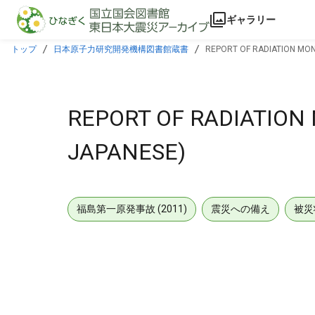
本文に飛ぶ
ギャラリー
トップ
日本原子力研究開発機構図書館蔵書
REPORT OF RADIATION MONI
REPORT OF RADIATION 
JAPANESE)
福島第一原発事故 (2011)
震災への備え
被災