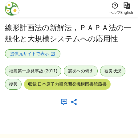
本文に飛ぶ
ヘルプ
English
線形計画法の新解法，ＰＡＰＡ法の一
般化と大規模システムへの応用性
提供元サイトで表示
福島第一原発事故 (2011)
震災への備え
被災状況
復興
収録:日本原子力研究開発機構図書館蔵書
メタデータ