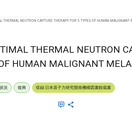
AL THERMAL NEUTRON CAPTURE THERAPY FOR 5 TYPES OF HUMAN MALIGNANT
PTIMAL THERMAL NEUTRON C
S OF HUMAN MALIGNANT MEL
状況
復興
収録:日本原子力研究開発機構図書館蔵書