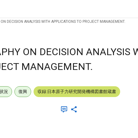
ON DECISION ANALYSIS WITH APPLICATIONS TO PROJECT MANAGEMENT.
PHY ON DECISION ANALYSIS 
OJECT MANAGEMENT.
状況
復興
収録:日本原子力研究開発機構図書館蔵書