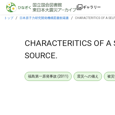
本文に飛ぶ
ギャラリー
トップ
日本原子力研究開発機構図書館蔵書
CHARACTERITICS OF A SEL
CHARACTERITICS OF A
SOURCE.
福島第一原発事故 (2011)
震災への備え
被災