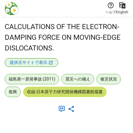
本文に飛ぶ
ヘルプ
English
CALCULATIONS OF THE ELECTRON-
DAMPING FORCE ON MOVING-EDGE
DISLOCATIONS.
提供元サイトで表示
福島第一原発事故 (2011)
震災への備え
被災状況
復興
収録:日本原子力研究開発機構図書館蔵書