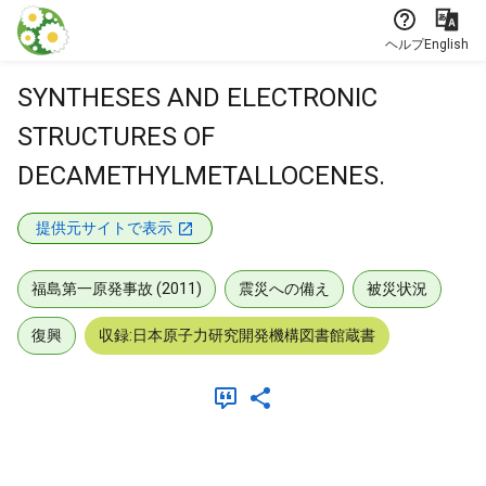
本文に飛ぶ
ヘルプ
English
SYNTHESES AND ELECTRONIC
STRUCTURES OF
DECAMETHYLMETALLOCENES.
提供元サイトで表示
福島第一原発事故 (2011)
震災への備え
被災状況
復興
収録:日本原子力研究開発機構図書館蔵書