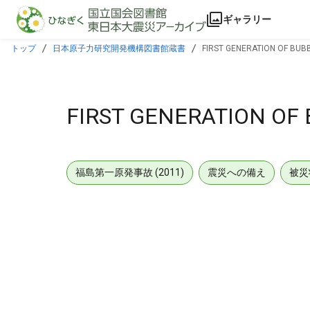
本文に飛ぶ
ギャラリー
トップ
日本原子力研究開発機構図書館蔵書
FIRST GENERATION OF BUB
FIRST GENERATION OF 
福島第一原発事故 (2011)
震災への備え
被災
メタデータ