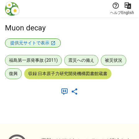
本文に飛ぶ
ヘルプ
English
Muon decay
提供元サイトで表示
福島第一原発事故 (2011)
震災への備え
被災状況
復興
収録:日本原子力研究開発機構図書館蔵書
メタデータ