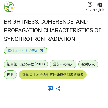
本文に飛ぶ
ヘルプ
English
BRIGHTNESS, COHERENCE, AND
PROPAGATION CHARACTERISTICS OF
SYNCHROTRON RADIATION.
提供元サイトで表示
福島第一原発事故 (2011)
震災への備え
被災状況
復興
収録:日本原子力研究開発機構図書館蔵書