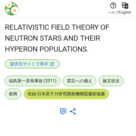
本文に飛ぶ
ヘルプ
English
RELATIVISTIC FIELD THEORY OF
NEUTRON STARS AND THEIR
HYPERON POPULATIONS.
提供元サイトで表示
福島第一原発事故 (2011)
震災への備え
被災状況
復興
収録:日本原子力研究開発機構図書館蔵書