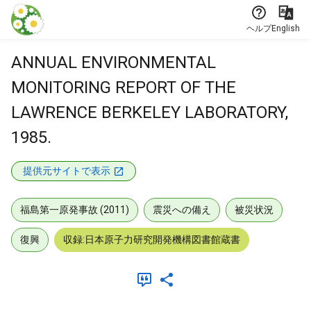
本文に飛ぶ
ヘルプ
English
ANNUAL ENVIRONMENTAL
MONITORING REPORT OF THE
LAWRENCE BERKELEY LABORATORY,
1985.
提供元サイトで表示
福島第一原発事故 (2011)
震災への備え
被災状況
復興
収録:日本原子力研究開発機構図書館蔵書